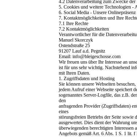
4.2 Datenverarbeitung zum Zwecke der 
5. Cookies und weitere Technologien - 
6. Social Media - Unsere Onlinepräsenz
7. Kontaktmöglichkeiten und Ihre Recht
7.1 Ihre Rechte
7.2 Kontaktmöglichkeiten
Verantwortlicher für die Datenverarbeitun
Manuel Skorczyk
Ostendstraße 25
91207 Lauf a.d. Pegnitz
Email: info@bleigeschosse.com
Wir freuen uns über Ihr Interesse an uns
ist für uns sehr wichtig. Nachstehend i
mit Ihren Daten.
1. Zugriffsdaten und Hosting
Sie können unsere Webseiten besuchen,
jedem Aufruf einer Webseite speichert d
sogenanntes Server-Logfile, das z.B. d
den
anfragenden Provider (Zugriffsdaten) en
eines
störungsfreien Betriebs der Seite sowie
ausgewertet. Dies dient der Wahrung u
überwiegenden berechtigten Interessen a
Angebots gemäß Art. 6 Abs. 1 S. 1 lit.