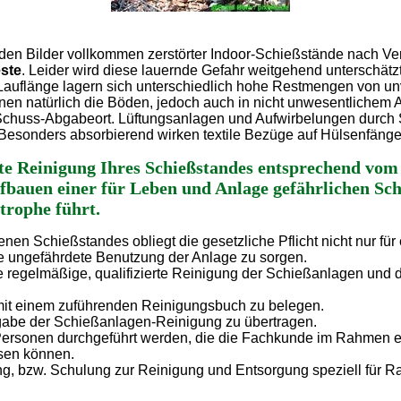
den Bilder vollkommen zerstörter Indoor-Schießstände nach V
ste
. Leider wird diese lauernde Gefahr weitgehend unterschätzt
Lauflänge lagern sich unterschiedlich hohe Restmengen von un
en natürlich die Böden, jedoch auch in nicht unwesentlichem 
Schuss-Abgabeort. Lüftungsanlagen und Aufwirbelungen durch S
. Besonders absorbierend wirken textile Bezüge auf Hülsenfäng
hte Reinigung Ihres Schießstandes entsprechend vo
fbauen einer für Leben und Anlage gefährlichen Schi
trophe führt.
enen Schießstandes obliegt die gesetzliche Pflicht nicht nur 
ie ungefährdete Benutzung der Anlage zu sorgen.
 die regelmäßige, qualifizierte Reinigung der Schießanlagen und
 mit einem zuführenden Reinigungsbuch zu belegen.
ufgabe der Schießanlagen-Reinigung zu übertragen.
Personen durchgeführt werden, die die Fachkunde im Rahmen ei
sen können.
g, bzw. Schulung zur Reinigung und Entsorgung speziell für R