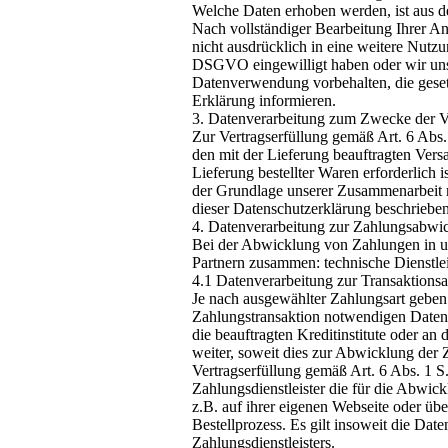
Welche Daten erhoben werden, ist aus de
Nach vollständiger Bearbeitung Ihrer An
nicht ausdrücklich in eine weitere Nutzu
DSGVO eingewilligt haben oder wir uns
Datenverwendung vorbehalten, die gesetzl
Erklärung informieren.
3. Datenverarbeitung zum Zwecke der 
Zur Vertragserfüllung gemäß Art. 6 Abs
den mit der Lieferung beauftragten Versan
Lieferung bestellter Waren erforderlich i
der Grundlage unserer Zusammenarbeit mi
dieser Datenschutzerklärung beschriebe
4. Datenverarbeitung zur Zahlungsabwi
Bei der Abwicklung von Zahlungen in u
Partnern zusammen: technische Dienstleist
4.1 Datenverarbeitung zur Transaktions
Je nach ausgewählter Zahlungsart geben
Zahlungstransaktion notwendigen Daten a
die beauftragten Kreditinstitute oder an
weiter, soweit dies zur Abwicklung der Z
Vertragserfüllung gemäß Art. 6 Abs. 1 S
Zahlungsdienstleister die für die Abwick
z.B. auf ihrer eigenen Webseite oder üb
Bestellprozess. Es gilt insoweit die Dat
Zahlungsdienstleisters.