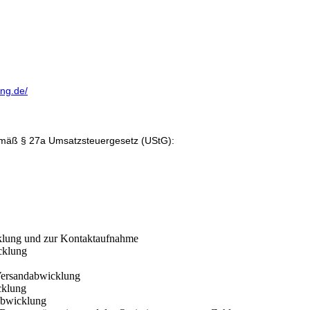
ung.de/
emäß § 27a Umsatzsteuergesetz (UStG):
cklung und zur Kontaktaufnahme
cklung
Versandabwicklung
cklung
abwicklung