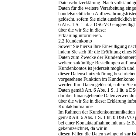
Datenschutzerklärung. Nach vollständig
Daten für die weitere Verarbeitung eing
handelsrechtlichen Aufbewahrungsfriste
gelöscht, sofern Sie nicht ausdrücklich 
6 Abs. 1 S. 1 lit. a DSGVO eingewilligt
über die wir Sie in dieser
Erklärung informieren.
2.2 Kundenkonto
Soweit Sie hierzu Ihre Einwilligung nach
indem Sie sich für die Eröffnung eines
Daten zum Zwecke der Kundenkontoeröf
weitere zukünftige Bestellungen auf uns
Kundenkontos ist jederzeit möglich und 
dieser Datenschutzerklärung beschrieben
vorgesehene Funktion im Kundenkonto 
werden Ihre Daten gelöscht, sofern Sie n
Daten gemäß Art. 6 Abs. 1 S. 1 lit. a D
darüber hinausgehende Datenverwendung v
über die wir Sie in dieser Erklärung info
Kontaktaufnahme
Im Rahmen der Kundenkommunikation er
gemäß Art. 6 Abs. 1 S. 1 lit. b DSGVO
bei einer Kontaktaufnahme mit uns (z.B. 
gekennzeichnet, da wir in
diesen Fällen die Daten zwingend zur B