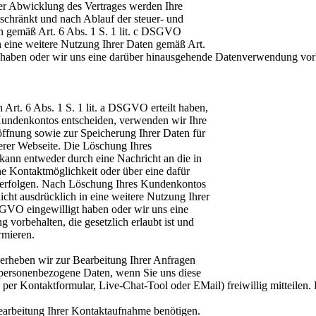
er Abwicklung des Vertrages werden Ihre
eschränkt und nach Ablauf der steuer- und
n gemäß Art. 6 Abs. 1 S. 1 lit. c DSGVO
in eine weitere Nutzung Ihrer Daten gemäß Art.
 haben oder wir uns eine darüber hinausgehende Datenverwendung vorbeh
 Art. 6 Abs. 1 S. 1 lit. a DSGVO erteilt haben,
 Kundenkontos entscheiden, verwenden wir Ihre
fnung sowie zur Speicherung Ihrer Daten für
erer Webseite. Die Löschung Ihres
kann entweder durch eine Nachricht an die in
e Kontaktmöglichkeit oder über eine dafür
erfolgen. Nach Löschung Ihres Kundenkontos
icht ausdrücklich in eine weitere Nutzung Ihrer
SGVO eingewilligt haben oder wir uns eine
orbehalten, die gesetzlich erlaubt ist und
rmieren.
heben wir zur Bearbeitung Ihrer Anfragen
 personenbezogene Daten, wenn Sie uns diese
per Kontaktformular, Live-Chat-Tool oder EMail) freiwillig mitteilen. P
earbeitung Ihrer Kontaktaufnahme benötigen.