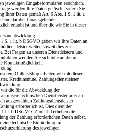
n jeweiligen Eingabeformularen ersichtlich.
frage werden Ihre Daten gelöscht, sofern Sie
ng Ihrer Daten gemäß Art. 6 Abs. 1 S. 1 lit. a
 eine darüber hinausgehende
ich erlaubt ist und über die wir Sie in dieser
Versandabwicklung
. 1 S. 1 lit. b DSGVO geben wir Ihre Daten an
ddienstleister weiter, soweit dies zur
st. Bei Fragen zu unseren Dienstleistern und
t ihnen wenden Sie sich bitte an die in
ne Kontaktmöglichkeit.
cklung
nserem Online-Shop arbeiten wir mit diesen
er, Kreditinstitute, Zahlungsdienstleister.
abwicklung
 wir die für die Abwicklung der
n unsere technischen Dienstleister oder an
 den ausgewählten Zahlungsdienstleister
ahlung erforderlich ist. Dies dient der
. 1 lit. b DSGVO. Zum Teil erheben die
lung der Zahlung erforderlichen Daten selbst,
er eine technische Einbindung im
enschutzerklärung des jeweiligen